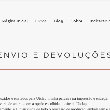
Página Inicial
Livros
Blog
Sobre
Indicação 
ENVIO E DEVOLUÇÕE
duzidos e enviados pela Uiclap, minha parceira na impressão e entrega.
varia de acordo com a opção escolhida no site da Uiclap.
mento, a Uiclap cuida de todo o processo de produção, embalagem e e