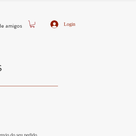
Login
de amigos
S
nvio do seu pedido.