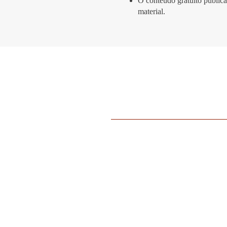
O conteúdo gratuito publica
material.