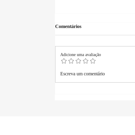
Comentários
Adicione uma avaliação
Publicar um Livro Sozinho:
Escreva um comentário
Passo a Passo para Autores
Independentes