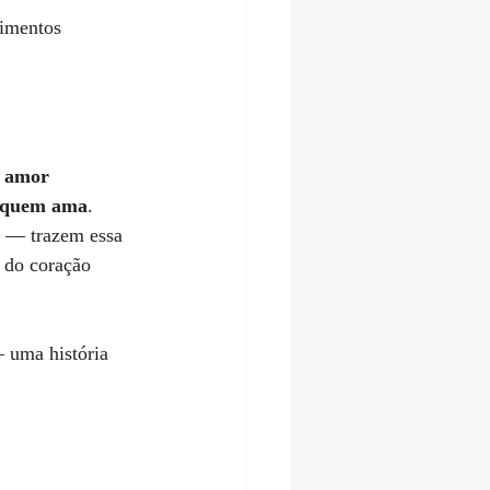
imentos 
o amor 
e quem ama
.
 — trazem essa 
s do coração 
 uma história 