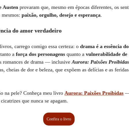
e Austen
 provaram que, mesmo em épocas diferentes, os sent
s mesmos: 
paixão, orgulho, desejo e esperança
.
ncia do amor verdadeiro
vros, carrego comigo essa certeza: o 
drama é a essência d
 tanto a 
força dos personagens
 quanto a 
vulnerabilidade d
us romances de drama — inclusive 
Aurora: Paixões Proibidas
as, cheias de dor e beleza, que expõem as delícias e as ferida
ão na pele? Conheça meu livro 
Aurora: Paixões Proibidas
 —
 cicatrizes que nunca se apagam.
Confira o livro