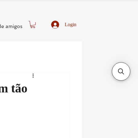
Login
de amigos
m tão