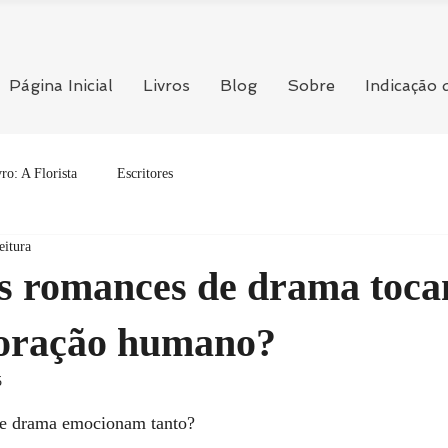
Página Inicial
Livros
Blog
Sobre
Indicação 
ro: A Florista
Escritores
eitura
os romances de drama toca
coração humano?
5
5 estrelas.
de drama emocionam tanto?