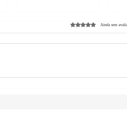
Avaliado com 0 de 5 estrela
Ainda sem avali
Livr
Como escrever um livro –
primeiros passos para novos
autores