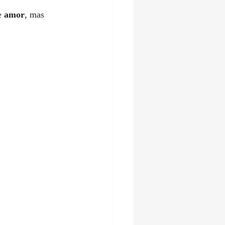
e 
amor
, mas 