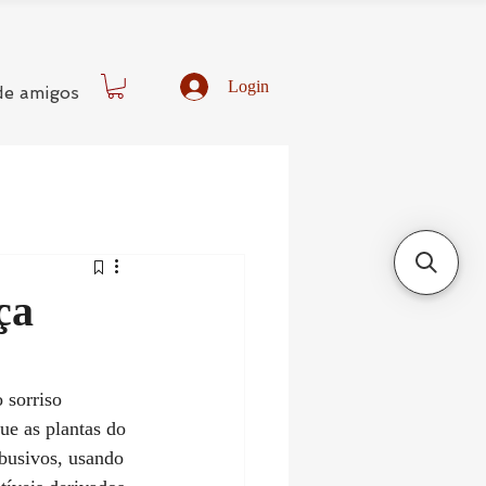
Login
de amigos
ça
 sorriso 
ue as plantas do 
busivos, usando 