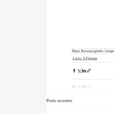
Maya Ravena
capitulo 1
susp
Livro: A Florista
Posts recentes