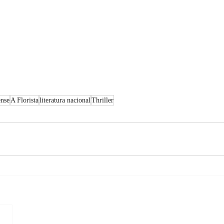
ense
A Florista
literatura nacional
Thriller