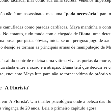
 como fachada, mas como sua arma secreta: venenos impercept
.
ção não é um assassinato, mas uma 
"poda necessária"
 para 
 camufladas como paradas cardíacas, Maya mantinha o contr
io. No entanto, tudo muda com a chegada de 
Diana
, uma detet
ma busca por pistas óbvias, inicia-se um perigoso jogo de xad
 o desejo se tornam as principais armas de manipulação de Ma
sai do controle e deixa uma vítima viva às portas da morte,
rralada entre a razão e a atração, Diana terá que decidir se 
za, enquanto Maya luta para não se tornar vítima do próprio 
 'A Florista'
 'A Florista'. Um thriller psicológico onde a beleza das fl
 vingança de 20 anos. Leia o primeiro capítulo agora.