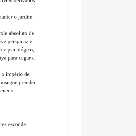
íveis derivados 
manter o jardim 
ole absoluto de 
ive perspicaz e 
rez psicológico, 
ya para cegar a 
 o império de 
consegue prender 
veneno.
ores esconde 