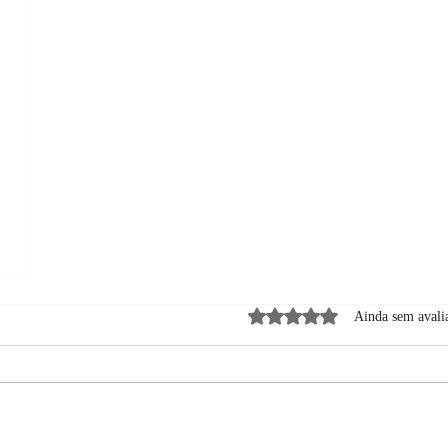
Avaliado com 0 de 5 estrela
Ainda sem avali