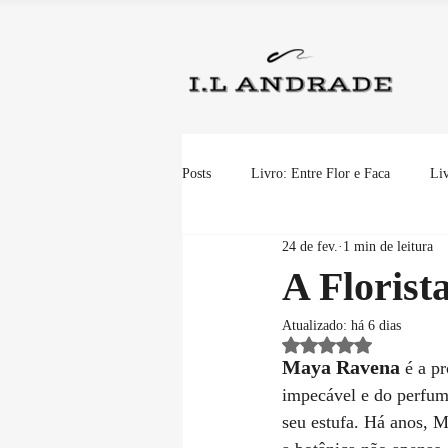
Posts
Livro: Entre Flor e Faca
Liv
24 de fev.
1 min de leitura
A Florist
Atualizado:
há 6 dias
Avaliado com NaN de 
Maya Ravena
 é a p
impecável e do perfume
seu estufa. Há anos, M