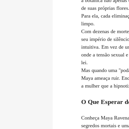
a botânica não apenas
de suas próprias flores
Para ela, cada elimina
limpo.
Com dezenas de mortes
seu império de silênc
intuitiva. Em vez de u
onde a tensão sexual e
lei.
Mas quando uma "poda" 
Maya ameaça ruir. Encu
a mulher que a hipnoti
O Que Esperar de
Conheça Maya Ravena em
segredos mortais e uma