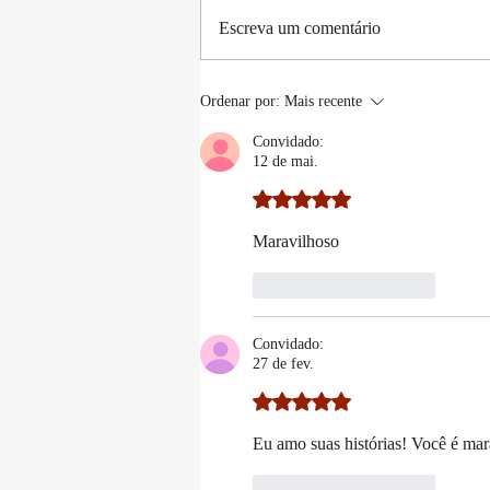
O Veneno que Habita nas
Escreva um comentário
Pétalas das Flores
Ordenar por:
Mais recente
Convidado:
12 de mai.
Avaliado com 5 de 5 estrelas.
Maravilhoso 
Curtir
Responder
Convidado:
27 de fev.
Avaliado com 5 de 5 estrelas.
Eu amo suas histórias! Você é mar
Curtir
Responder